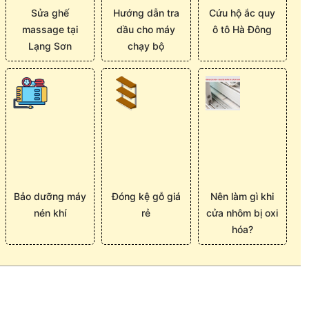
Sửa ghế
Hướng dẫn tra
Cứu hộ ắc quy
massage tại
dầu cho máy
ô tô Hà Đông
Lạng Sơn
chạy bộ
Bảo dưỡng máy
Đóng kệ gỗ giá
Nên làm gì khi
nén khí
rẻ
cửa nhôm bị oxi
hóa?