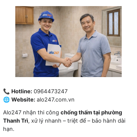
📞
Hotline:
0964473247
🌐
Website:
alo247.com.vn
Alo247 nhận thi công
chống thấm tại phường
Thanh Trì
, xử lý nhanh – triệt để – bảo hành dài
hạn.