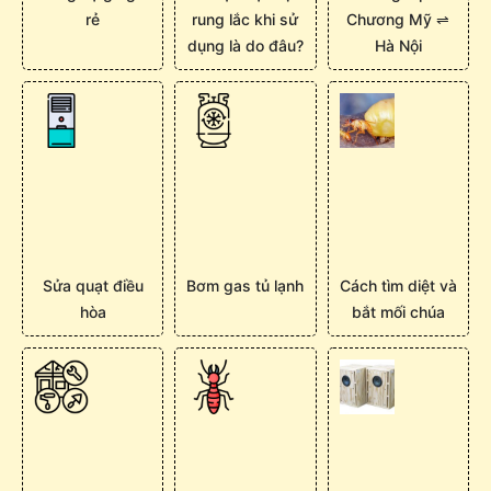
rẻ
rung lắc khi sử
Chương Mỹ ⇌
dụng là do đâu?
Hà Nội
Sửa quạt điều
Bơm gas tủ lạnh
Cách tìm diệt và
hòa
bắt mối chúa