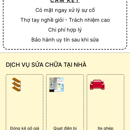
CAM KẾT
Có mặt ngay xử lý sự cố
Thợ tay nghề giỏi - Trách nhiệm cao
Chi phí hợp lý
Bảo hành uy tín sau khi sửa
DỊCH VỤ SỬA CHỮA TẠI NHÀ
Đóng kệ gỗ giá
Quạt điện bị
Xe ghép