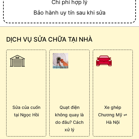
Chi phí hợp lý
Bảo hành uy tín sau khi sửa
DỊCH VỤ SỬA CHỮA TẠI NHÀ
Sửa của cuốn
Quạt điện
Xe ghép
tại Ngọc Hồi
không quay là
Chương Mỹ ⇌
do đâu? Cách
Hà Nội
xử lý