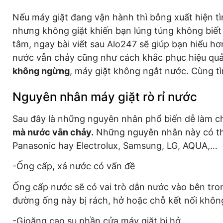
Nếu máy giặt đang vận hành thì bỗng xuất hiện tì
nhưng không giặt khiến bạn lúng túng không biết 
tâm, ngay bài viết sau Alo247 sẽ giúp bạn hiểu h
nước vẫn chảy cũng như cách khắc phục hiệu quả
không ngừng
, máy giặt không ngắt nước. Cùng tì
Nguyên nhân máy giặt rò rỉ nước
Sau đây là những nguyên nhân phổ biến dễ làm c
mà nước vẫn chảy.
Những nguyên nhân này có th
Panasonic hay Electrolux, Samsung, LG, AQUA,…
-Ống cấp, xả nước có vấn đề
Ống cấp nước sẽ có vai trò dẫn nước vào bên tro
đường ống này bị rách, hở hoặc chỗ kết nối không 
-Gioăng cao su phần cửa máy giặt bị hở