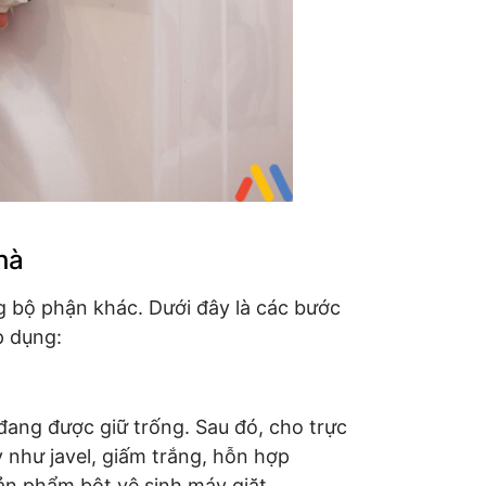
hà
g bộ phận khác. Dưới đây là các bước
p dụng:
đang được giữ trống. Sau đó, cho trực
y như javel, giấm trắng, hỗn hợp
ản phẩm bột vệ sinh máy giặt.