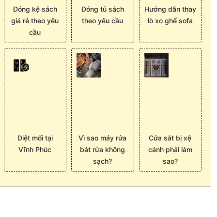
Đóng kệ sách
Đóng tủ sách
Hướng dẫn thay
giá rẻ theo yêu
theo yêu cầu
lò xo ghế sofa
cầu
Diệt mối tại
Vì sao máy rửa
Cửa sắt bị xệ
Vĩnh Phúc
bát rửa không
cánh phải làm
sạch?
sao?